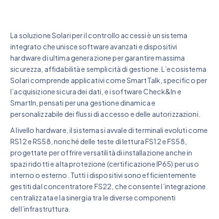
La soluzione Solari per il controllo accessi è un sistema
integrato che unisce software avanzati e dispositivi
hardware di ultima generazione per garantire massima
sicurezza, affidabilità e semplicità di gestione. L’ecosistema
Solari comprende applicativi come SmartTalk, specifico per
l’acquisizione sicura dei dati, e i software Check&In e
SmartIn, pensati per una gestione dinamica e
personalizzabile dei flussi di accesso e delle autorizzazioni.
A livello hardware, il sistema si avvale di terminali evoluti come
RS12 e RS58, nonché delle teste di lettura FS12 e FS58,
progettate per offrire versatilità di installazione anche in
spazi ridotti e alta protezione (certificazione IP65) per uso
interno o esterno. Tutti i dispositivi sono efficientemente
gestiti dal concentratore FS22, che consente l’integrazione
centralizzata e la sinergia tra le diverse componenti
dell’infrastruttura.