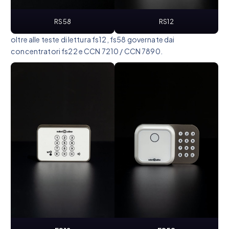
RS58
RS12
oltre alle teste di lettura fs12, fs58 governate dai
concentratori fs22 e CCN 7210 / CCN 7890.