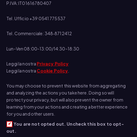
P.IVA: IT01616780407
Tel. Ufficio +39 0541 775537
Tel. Commerciale: 348‑8712412
Lun-Ven 08:00-13:00/14:30-18:30
Leggi la nostra
Privacy Policy
Leggi la nostra
Cookie Policy
.
You may choose to prevent this website from aggregating
and analyzing the actions you take here. Doing so will
protect your privacy, but will also prevent the owner from
learning from your actions and creating a better experience
for you and other users.
You are not opted out. Uncheck this box to opt-
out.