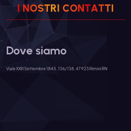
I
N
O
S
T
R
I
C
O
N
T
A
T
T
I
Dove siamo
Viale XXIII Settembre 1845, 136/138, 47923 Rimini RN