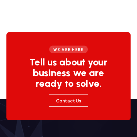
WE ARE HERE
Tell us about your
business we are
ready to solve.
Contact Us