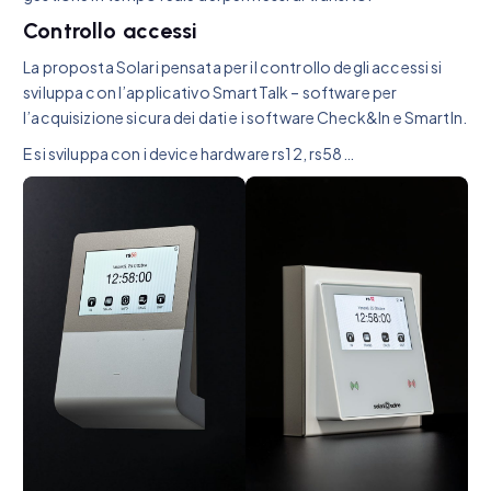
Controllo accessi
La proposta Solari pensata per il controllo degli accessi si
sviluppa con l’applicativo SmartTalk – software per
l’acquisizione sicura dei dati e i software Check&In e SmartIn.
E si sviluppa con i device hardware rs12, rs58…